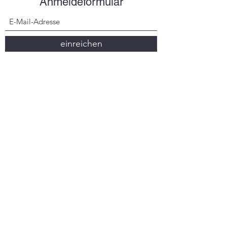
Anmeldeformular
einreichen
easyfootings@gmail.com
(+48)
507 088 161
Ul. Kamieńska 11b, 72-420 Dziwnówek, Polen
© 2022 von EasyFootings.