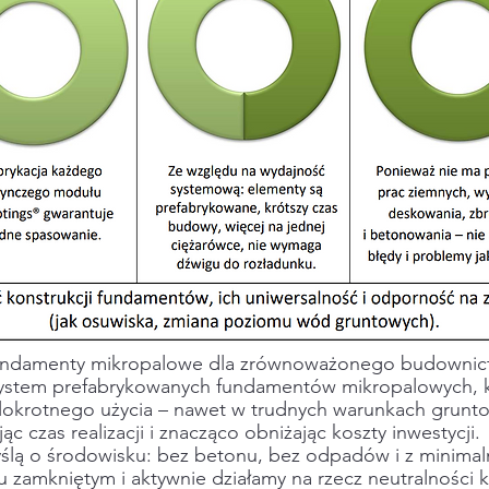
undamenty mikropalowe dla zrównoważonego budownic
ystem prefabrykowanych fundamentów mikropalowych, k
lokrotnego użycia – nawet w trudnych warunkach grunto
ąc czas realizacji i znacząco obniżając koszty inwestycji.
yślą o środowisku: bez betonu, bez odpadów i z minim
zamkniętym i aktywnie działamy na rzecz neutralności 