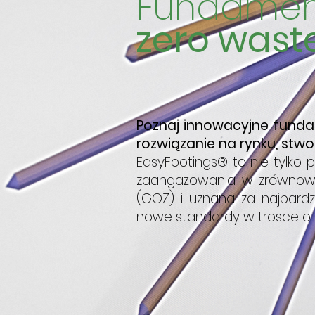
Fundamen
zero wast
Poznaj innowacyjne fund
rozwiązanie na rynku, stwo
EasyFootings® to nie tylko
zaangażowania w zrównoważ
(GOZ) i uznana za najbard
nowe standardy w trosce o p