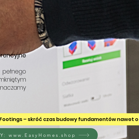
rencyjne
o pełnego
amkniętym
yznaczamy
yFootings – skróć czas budowy fundamentów nawet o
Y: www.EasyHomes.shop