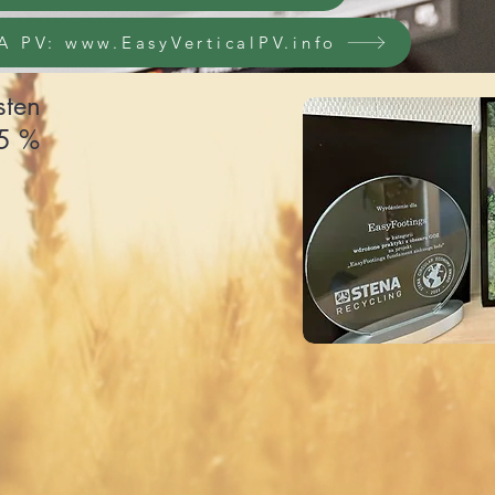
 PV: www.EasyVerticalPV.info
sten
95 %