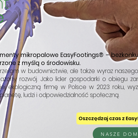
t
e
amenty mikropalowe EasyFootings® – bezkonku
rzone z myślą o środowisku.
 przełom w budownictwie, ale także wyraz naszeg
ony rozwój. Jako lider gospodarki o obiegu z
ziej ekologiczną firmę w Polsce w 2023 roku, w
lanetę, ludzi i odpowiedzialność społeczną.
Oszczędzaj czas z Eas
NASZE DOM