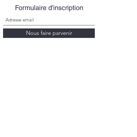
Formulaire d'inscription
Nous faire parvenir
easyfootings@gmail.com
(+48)
507 088 161
ul. Kamieńska 11b, 72-420 Dziwnówek, Pologne
© 2022 par EasyFootings.