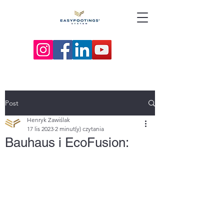
Post
Henryk Zawiślak
17 lis 2023
2 minut(y) czytania
Bauhaus i EcoFusion: